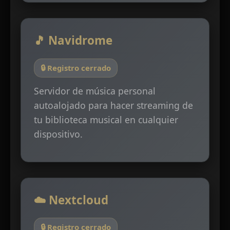
🎵 Navidrome
🔒 Registro cerrado
Servidor de música personal
autoalojado para hacer streaming de
tu biblioteca musical en cualquier
dispositivo.
☁️ Nextcloud
🔒 Registro cerrado