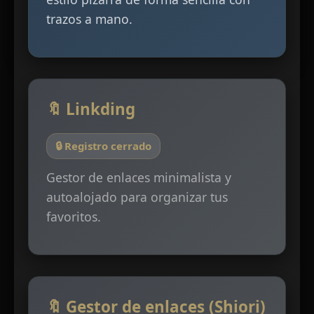
trazos a mano.
🔖 Linkding
🔒 Registro cerrado
Gestor de enlaces minimalista y
autoalojado para organizar tus
favoritos.
🔖 Gestor de enlaces (Shiori)