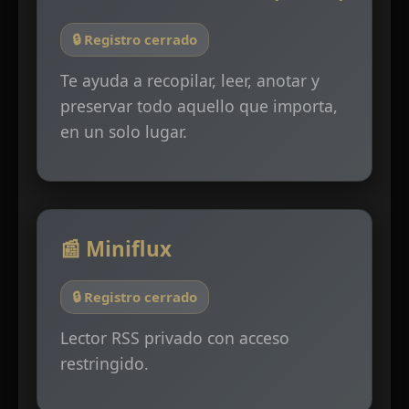
🔒 Registro cerrado
Te ayuda a recopilar, leer, anotar y
preservar todo aquello que importa,
en un solo lugar.
📰 Miniflux
🔒 Registro cerrado
Lector RSS privado con acceso
restringido.